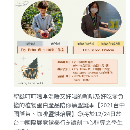
聖誕叮叮噹🔔溫暖又好喝的咖啡及好吃零負
擔的植物蛋白產品陪你過聖誕🎄【2021台中
國際茶、咖啡暨烘焙展】😊將於12/24日於
台中國際展覽館舉行☕️讀創中心輔導之學生