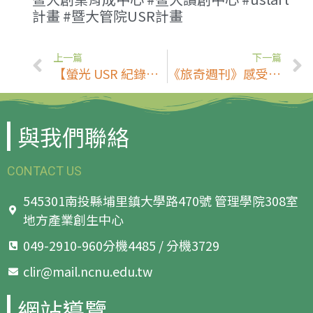
計畫 #暨大管院USR計畫
上一篇
下一篇
【螢光 USR 紀錄片影展】藍色的熊《追尋「驛站」．布農文物探索之旅》
《旅奇週刊》感受合歡山國際暗空公園的夜美
與我們聯絡
CONTACT US
545301南投縣埔里鎮大學路470號 管理學院308室
地方產業創生中心
049-2910-960分機4485 / 分機3729
clir@mail.ncnu.edu.tw
網站導覽