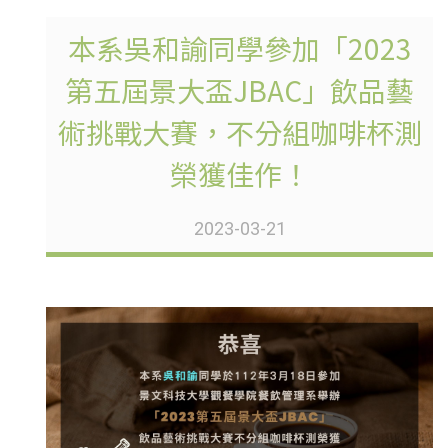
本系吳和諭同學參加「2023
第五屆景大盃JBAC」飲品藝
術挑戰大賽，不分組咖啡杯測
榮獲佳作！
2023-03-21