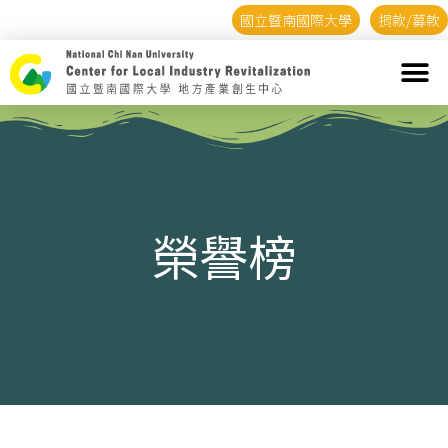
國立暨南國際大學
捐款/募款
榮譽榜