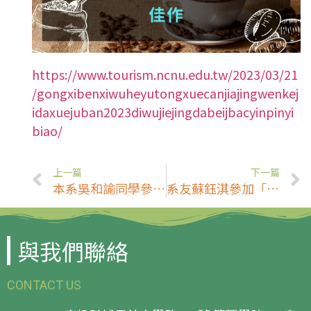
https://www.tourism.ncnu.edu.tw/2023/03/21
/gongxibenxiwuheyutongxuecanjiajingwenkej
idaxuejuban2023diwujiejingdabeijbacyinpinyi
biao/
上一篇
下一篇
本系吳和諭同學參加「2023第五屆景大盃JBAC」飲品藝術挑戰大賽，不分組咖啡杯測榮獲佳作！
系友蘇鈺淇參加「第二屆Kingship城市咖啡沖煮賽」，榮獲亞軍！
與我們聯絡
CONTACT US