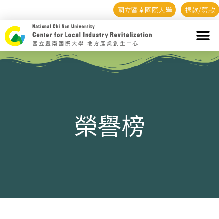
國立暨南國際大學
捐款/募款
榮譽榜