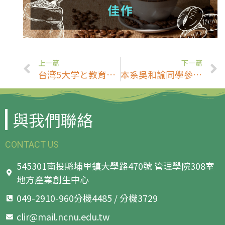
上一篇
下一篇
台湾5大学と教育部が信州大学を訪問
本系吳和諭同學參加「2023第五屆景大盃JBAC」飲品藝術挑戰大賽，不分組咖啡杯測榮獲佳作！
與我們聯絡
CONTACT US
545301南投縣埔里鎮大學路470號 管理學院308室
地方產業創生中心
049-2910-960分機4485 / 分機3729
clir@mail.ncnu.edu.tw