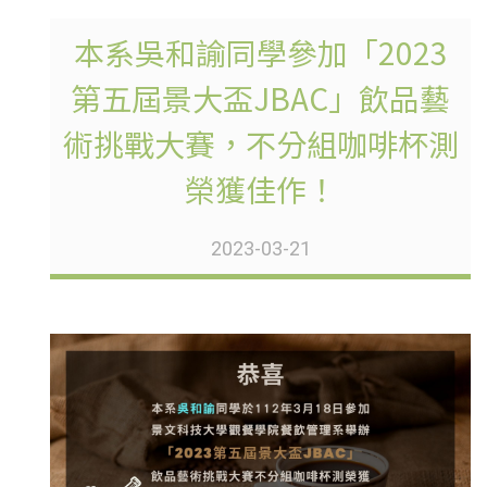
本系吳和諭同學參加「2023
第五屆景大盃JBAC」飲品藝
術挑戰大賽，不分組咖啡杯測
榮獲佳作！
2023-03-21