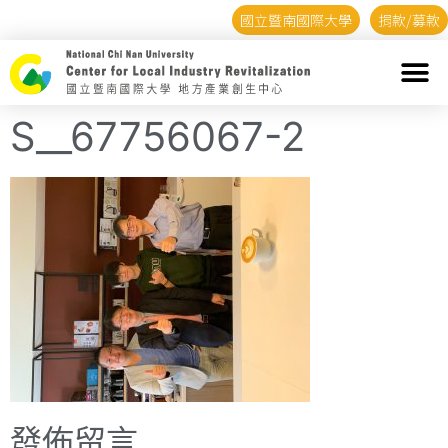
國立暨南國際大學
捐款/募款
S__67756067-2
發佈留言