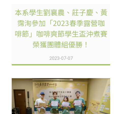
本系學生劉襄農、莊子慶、黃
霈洵參加「2023春季露營咖
啡節」咖啡爽節學生盃沖煮賽
榮獲團體組優勝！
2023-07-07