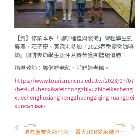
【賀】修讀本系「咖啡種植與製備」課程學生劉
襄農、莊子慶、黃霈洵參加「2023春季露營咖啡
節」咖啡爽節學生盃沖煮賽榮獲團體組優勝！
指導教師：鄭健雄老師、莊雅婷老師。
https://www.tourism.ncnu.edu.tw/2023/07/07
/hexiudubenxikafeizhongzhiyuzhibeikecheng
xueshengliuxiangnongzhuangziqinghuangpei
xuncanjiaai/
上一篇
下一篇
地方產業與鄉村永續發展教師社群：美國烘豆比賽參賽心路歷程分享會
暨大USR從永續出發走向國際 咖啡搭橋台泰跨國產學交流 (中國時報)