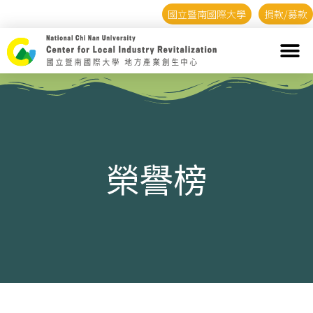
國立暨南國際大學
捐款/募款
榮譽榜