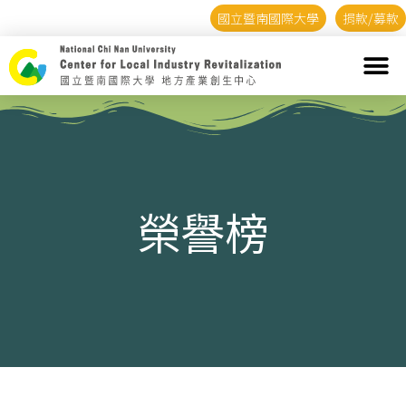
國立暨南國際大學
捐款/募款
榮譽榜