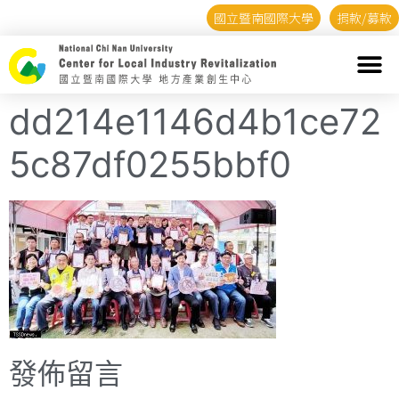
國立暨南國際大學
捐款/募款
dd214e1146d4b1ce72
5c87df0255bbf0
發佈留言