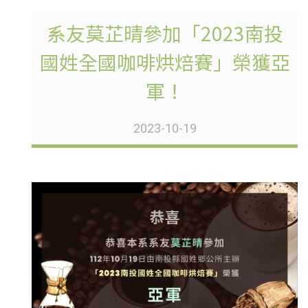
系友莫芷晴參加「2023南投
國姓全國咖啡烘焙賽」榮獲亞
軍！
2023-10-19