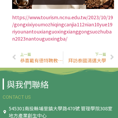
https://www.tourism.ncnu.edu.tw/2023/10/19
/gongxixiyoumozhiqingcanjia112nian10yue19
riyounantouxianguoxingxianggongsuozhuba
n2023nantouguoxingba/
上一篇
下一篇
恭喜戴有德特聘教授、葉俊廷與劉文心於第25屆休閒、遊憩、觀光學術研討會暨國際論壇榮獲傑出會議論文獎！
拜訪泰國清邁大學
與我們聯絡
CONTACT US
545301南投縣埔里鎮大學路470號 管理學院308室
地方產業創生中心