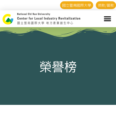
國立暨南國際大學
捐款/募款
榮譽榜