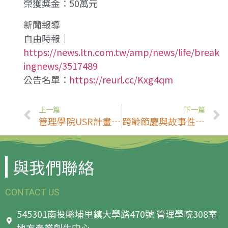
榮獲獎金：50萬元
新聞報導
自由時報｜
https://news.ltn.com.tw/amp/news/life/break
ingnews/3517489
公告名單：
https://reurl.cc/Kxg4qm
上一篇
下一篇
管理學院USR計畫辦理「兼任助理知能研習工作坊」(5/1)
跨齡節慶與故事性餐點開發與行銷培訓班 暨大班成果發表會[第一場] (5/25)
與我們聯絡
CONTACT US
545301南投縣埔里鎮大學路470號 管理學院308室
地方產業創生中心