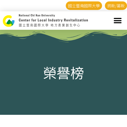
國立暨南國際大學
捐款/募款
榮譽榜