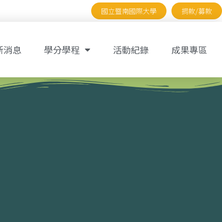
國立暨南國際大學
捐款/募款
新消息
學分學程
活動紀錄
成果專區