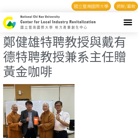
國立暨南國際大學
捐款/募款
鄭健雄特聘教授與戴有
德特聘教授兼系主任贈
黃金咖啡