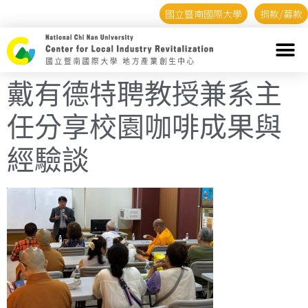
國立暨南國際大學
捐款/募款
戴有德特聘教授兼系主
任分享校園咖啡成果與
經驗談