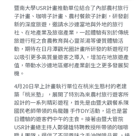
暨南大學USR計畫推動單位結合了內部農村旅行
子計畫、咖啡子計畫、農村餐飲子計劃，研發創
新的深度旅遊，邀請水沙連當地與外地的旅行
社、在地產業及旅宿產業，一起體驗有別於傳統
旅遊行程之食農教育與心靈茶湯等優質體驗活
動，期待在日月潭觀光圈計畫所研發的新遊程可
以吸引更多高質量遊客之導入，增加在地旅遊產
值，帶動水沙連地區鄉村產業創生之更多發展契
機。
4月20日早上計畫執行單位在桃米生態村的老建
築「桃米塾」，展開了特別為來農村旅行遊客所
設計的一系列精彩遊程，首先是由暨大觀餐系陳
國民老師帶領的烏龍麵 手作DIY活動，這也是當
日體驗的遊客們中午的主食。接著由暨大管院
USR計畫總主持人鄭健雄特聘教授所帶領的咖啡
職人團隊，提供了不同風味之手沖咖啡品嘗 ，接