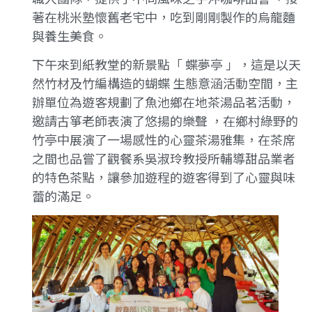
著在桃米塾懷舊老宅中，吃到剛剛製作的烏龍麵
與養生美食。
下午來到紙教堂的新景點「 蝶夢亭 」，這是以天
然竹材及竹編構造的蝴蝶 生態意涵活動空間，主
辦單位為遊客規劃了魚池鄉在地茶湯品茗活動，
邀請古箏老師表演了悠揚的樂聲 ，在鄉村綠野的
竹亭中展演了一場感性的心靈茶湯雅集，在茶席
之間也品嘗了觀餐系吳淑玲教授所輔導甜品業者
的特色茶點，讓參加遊程的遊客得到了心靈與味
蕾的滿足。