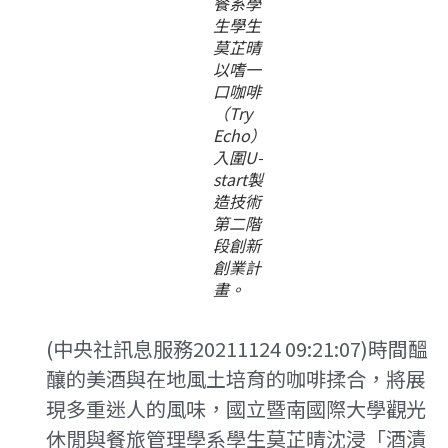
餐系學
生學生
莫芷晴
以嗜一
口咖啡
（Try
Echo）
入圍U-
start製
造技術
第二階
段創新
創業計
畫。
(中央社訊息服務20211124 09:21:07)時間醞
釀的美酒與在地風土培育的咖啡揉合，將展
現多重迷人的風味，國立暨南國際大學觀光
休閒與餐旅管理學系學生莫芷晴沈浸「酒漬