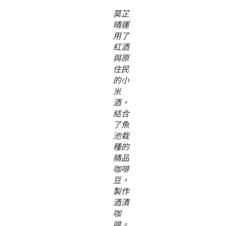
莫芷
晴運
用了
紅酒
與原
住民
的小
米
酒，
結合
了魚
池栽
種的
精品
咖啡
豆，
製作
酒漬
咖
啡。