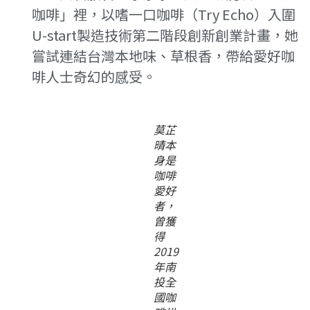
咖啡」裡，以嗜一口咖啡（Try Echo）入圍
U-start製造技術第二階段創新創業計畫，她
嘗試連結台灣本地味、草根香，帶給愛好咖
啡人士奇幻的感受。
莫芷
晴本
身是
咖啡
愛好
者，
曾獲
得
2019
年南
投全
國咖