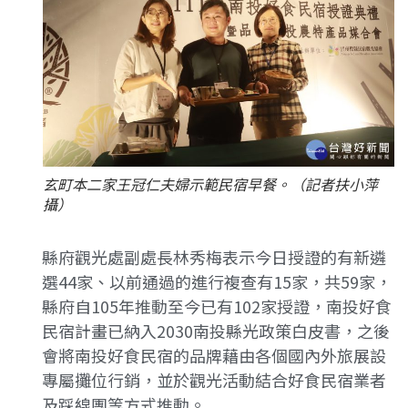
玄町本二家王冠仁夫婦示範民宿早餐。（記者扶小萍
攝）
縣府觀光處副處長林秀梅表示今日授證的有新遴
選44家、以前通過的進行複查有15家，共59家，
縣府自105年推動至今已有102家授證，南投好食
民宿計畫已納入2030南投縣光政策白皮書，之後
會將南投好食民宿的品牌藉由各個國內外旅展設
專屬攤位行銷，並於觀光活動結合好食民宿業者
及踩線團等方式推動。