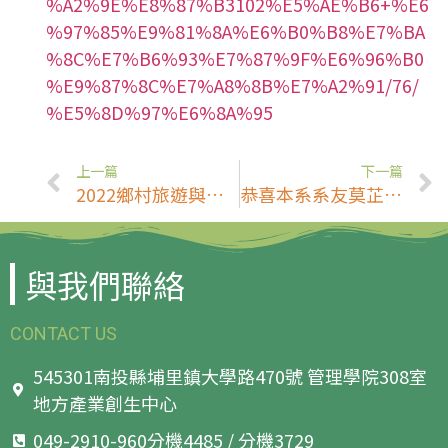
%A2%9E%E8%87%B3102%E5%AE%B6+%E6
%97%85%E9%81%8A%E6%B0%B8%E7%BA
%8C%E7%B6%93%E7%87%9F%E6%96%B0
%E9%87%8C%E7%A8%8B%E7%A2%91/76/
%E5%8D%97%E6%8A%95
上一篇
下一篇
2022鄉村旅遊與觀光產業永續發展工作坊
恭喜本系系友莫芷晴參與「第三屆崑山盃全國咖啡競賽」咖啡手沖大專組榮獲季軍！
與我們聯絡
CONTACT US
545301南投縣埔里鎮大學路470號 管理學院308室
地方產業創生中心
049-2910-960分機4485 / 分機3729