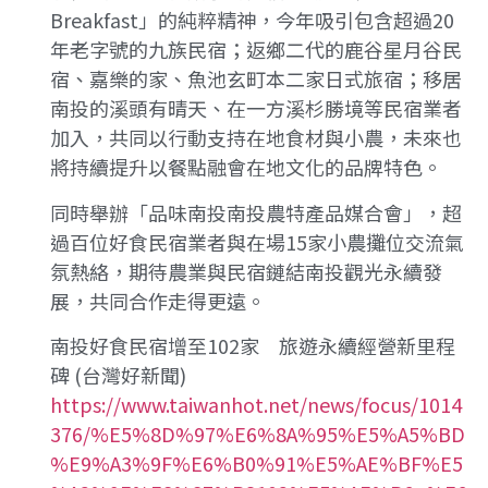
Breakfast」的純粹精神，今年吸引包含超過20
年老字號的九族民宿；返鄉二代的鹿谷星月谷民
宿、嘉樂的家、魚池玄町本二家日式旅宿；移居
南投的溪頭有晴天、在一方溪杉勝境等民宿業者
加入，共同以行動支持在地食材與小農，未來也
將持續提升以餐點融會在地文化的品牌特色。
同時舉辦「品味南投南投農特產品媒合會」，超
過百位好食民宿業者與在場15家小農攤位交流氣
氛熱絡，期待農業與民宿鏈結南投觀光永續發
展，共同合作走得更遠。
南投好食民宿增至102家 旅遊永續經營新里程
碑 (台灣好新聞)
https://www.taiwanhot.net/news/focus/1014
376/%E5%8D%97%E6%8A%95%E5%A5%BD
%E9%A3%9F%E6%B0%91%E5%AE%BF%E5