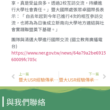
享，真是受益良多。透過2校互訪交流，持續進
行大學社會責任。」暨大國際處張眾卓國際長表
示：「 自去年起到今年已進行4次的相互參訪交
流，也將為為日後成立新南向大學地方連結與社
會實踐聯盟奠下基礎。」
團隊與清邁大學進行國際交流 (國立教育廣播電
台)
https://www.ner.gov.tw/news/64a79a2be6915
60009fc705c
上一篇
下一篇
暨大USR經驗傳承東南亞、揚名國際 (鄉親新聞網)
暨大USR經驗傳承東南亞、揚名國際 (台灣華報)
與我們聯絡