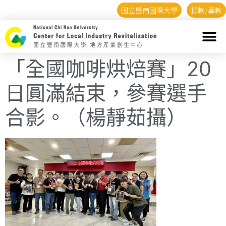
國立暨南國際大學
捐款/募款
「全國咖啡烘焙賽」20
日圓滿結束，參賽選手
合影。（楊靜茹攝）