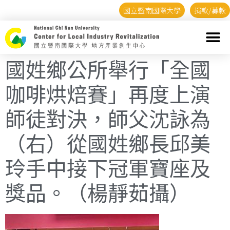
國立暨南國際大學
捐款/募款
國姓鄉公所舉行「全國
咖啡烘焙賽」再度上演
師徒對決，師父沈詠為
（右）從國姓鄉長邱美
玲手中接下冠軍寶座及
獎品。（楊靜茹攝）