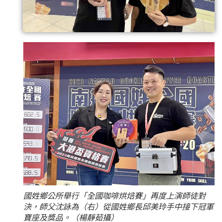
國姓鄉公所舉行「全國咖啡烘焙賽」再度上演師徒對
決，師父沈詠為（右）從國姓鄉長邱美玲手中接下冠軍
寶座及獎品。（楊靜茹攝）