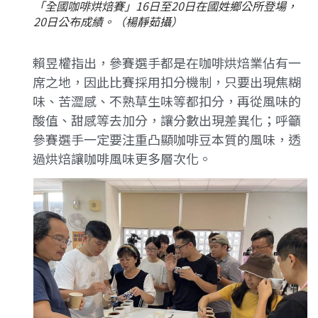
「全國咖啡烘焙賽」16日至20日在國姓鄉公所登場，
20日公布成績。（楊靜茹攝）
賴昱權指出，參賽選手都是在咖啡烘焙業佔有一
席之地，因此比賽採用扣分機制，只要出現焦糊
味、苦澀感、不熟草生味等都扣分，再從風味的
酸值、甜感等去加分，讓分數出現差異化；呼籲
參賽選手一定要注重凸顯咖啡豆本質的風味，透
過烘焙讓咖啡風味更多層次化。