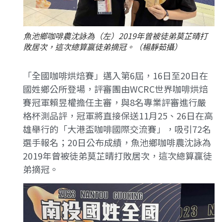
魚池鄉咖啡農沈詠為（左）2019年曾被徒弟莫芷晴打
敗居次，這次總算贏徒弟摘冠。（楊靜茹攝）
「全國咖啡烘焙賽」邁入第6屆，16日至20日在
國姓鄉公所登場，評審團由WCRC世界咖啡烘焙
賽冠軍賴昱權擔任主審，與8名專業評審進行嚴
格杯測品評，冠軍將直接保送11月25、26日在高
雄舉行的「大港盃咖啡國際交流賽」，吸引72名
選手報名；20日公布成績，魚池鄉咖啡農沈詠為
2019年曾被徒弟莫芷晴打敗居次，這次總算贏徒
弟摘冠。