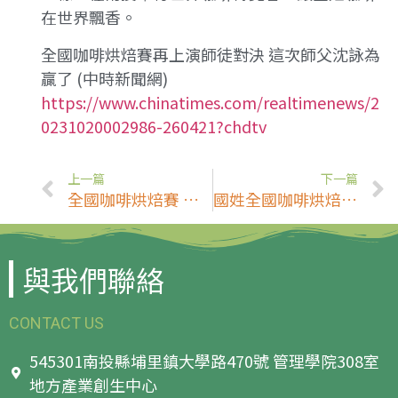
在世界飄香。
全國咖啡烘焙賽再上演師徒對決 這次師父沈詠為
贏了 (中時新聞網)
https://www.chinatimes.com/realtimenews/2
0231020002986-260421?chdtv
上一篇
下一篇
全國咖啡烘焙賽 再度上演師徒之爭
國姓全國咖啡烘焙競賽 沈詠為、莫芷晴師徒包辦冠亞軍
與我們聯絡
CONTACT US
545301南投縣埔里鎮大學路470號 管理學院308室
地方產業創生中心