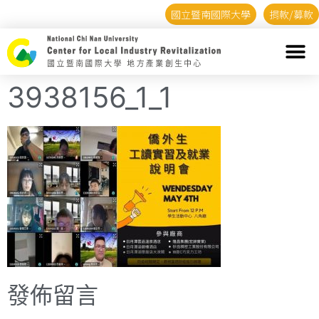
國立暨南國際大學
捐款/募款
3938156_1_1
發佈留言