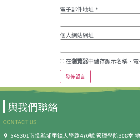
電子郵件地址
*
個人網站網址
在
瀏覽器
中儲存顯示名稱、電
與我們聯絡
CONTACT US
545301南投縣埔里鎮大學路470號 管理學院308室