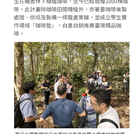
生在楓香林下種植咖啡，至今已經栽種1000棵咖
啡。此計畫除咖啡田間種植外，亦著重咖啡後製
處理、烘焙及製備一條龍產業鏈，並成立學生實
作場域「咖啡塾」，自產自銷推廣臺灣精品咖
啡。