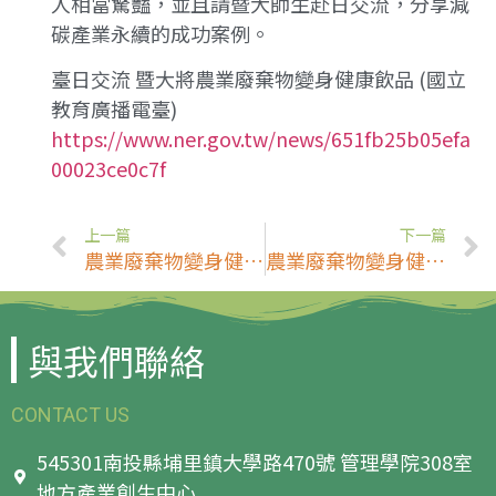
人相當驚豔，並且請暨大師生赴日交流，分享減
碳產業永續的成功案例。
臺日交流 暨大將農業廢棄物變身健康飲品 (國立
教育廣播電臺)
https://www.ner.gov.tw/news/651fb25b05efa
00023ce0c7f
上一篇
下一篇
農業廢棄物變身健康飲品! 暨大成果驚豔日本大學校長 (經濟日報)
農業廢棄物變身健康飲品驚艷日校 暨大分享產業永續 (中時新聞網)
與我們聯絡
CONTACT US
545301南投縣埔里鎮大學路470號 管理學院308室
地方產業創生中心