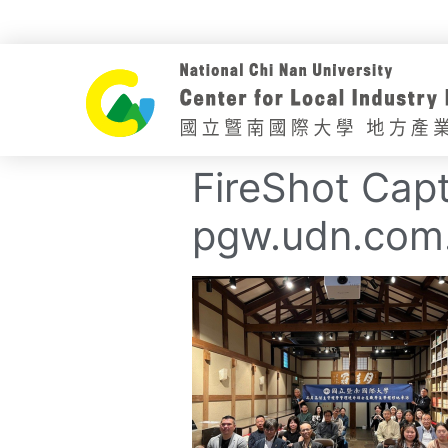
FireShot Cap
pgw.udn.com