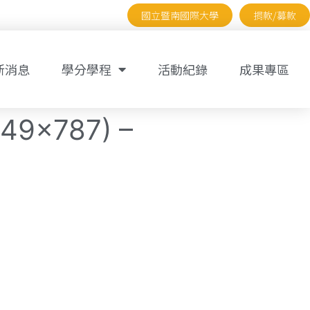
國立暨南國際大學
捐款/募款
新消息
學分學程
活動紀錄
成果專區
049×787) –