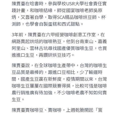
陳貫臺在唸書時，參與學校USR大學社會責任實
踐計畫，和咖啡結緣，師從國宴咖啡老師吳原
炳，又靠著自學，取得SCA精品咖啡烘豆師、杯
測師，也學會自製蛋糕和西式甜點。
3年前，陳貫臺在六甲經營咖啡創意工作室，在
網路賣起烘焙的咖啡熟豆，他到台南東山、嘉義
阿里山、雲林古坑尋找國產優質咖啡生豆，也買
進進口生豆，再鑽研烘豆技巧。
陳貫臺說，在全球咖啡生產帶中，台灣的咖啡生
豆品質是最棒的，跟進口豆相比，少了輸運時
間，國產生豆贏在新鮮度，疫情期間以來，台灣
咖啡生豆屢屢在國際競賽得獎，比較可惜是咖啡
農行銷推廣有待加強，不少咖啡老農不知如何賣
生豆。
陳貫臺賣咖啡豆、賣咖啡，上週乾脆開起「篙