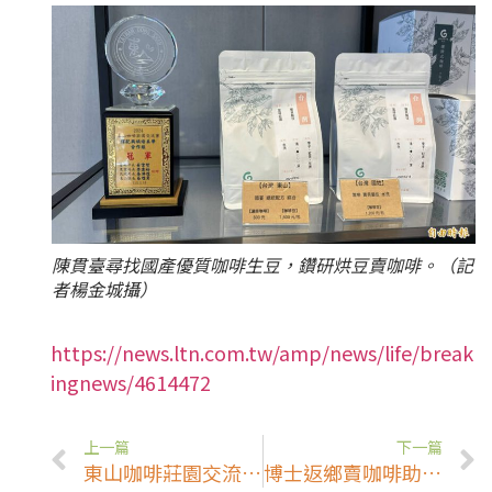
陳貫臺尋找國產優質咖啡生豆，鑽研烘豆賣咖啡。（記
者楊金城攝）
https://news.ltn.com.tw/amp/news/life/break
ingnews/4614472
上一篇
下一篇
東山咖啡莊園交流賽 16業者競技
博士返鄉賣咖啡助農 創雙贏￼￼