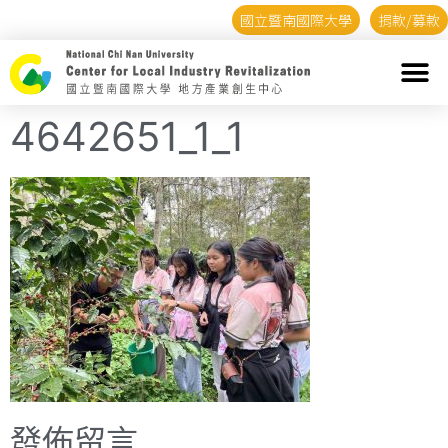
國立暨南國際大學
捐款/募款
4642651_1_1
發佈留言