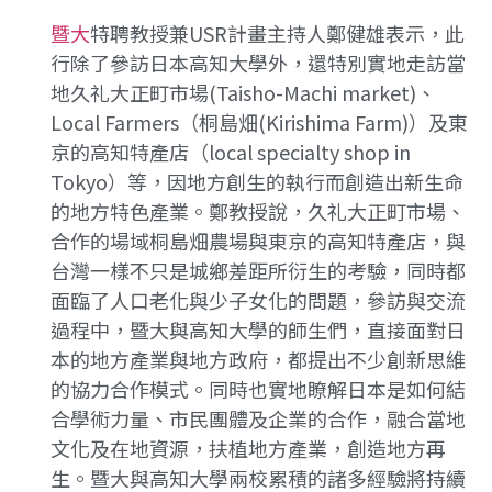
暨大
特聘教授兼USR計畫主持人鄭健雄表示，此
行除了參訪日本高知大學外，還特別實地走訪當
地久礼大正町市場(Taisho-Machi market)、
Local Farmers（桐島畑(Kirishima Farm)）及東
京的高知特產店（local specialty shop in
Tokyo）等，因地方創生的執行而創造出新生命
的地方特色產業。鄭教授說，久礼大正町市場、
合作的場域桐島畑農場與東京的高知特產店，與
台灣一樣不只是城鄉差距所衍生的考驗，同時都
面臨了人口老化與少子女化的問題，參訪與交流
過程中，暨大與高知大學的師生們，直接面對日
本的地方產業與地方政府，都提出不少創新思維
的協力合作模式。同時也實地瞭解日本是如何結
合學術力量、市民團體及企業的合作，融合當地
文化及在地資源，扶植地方產業，創造地方再
生。暨大與高知大學兩校累積的諸多經驗將持續