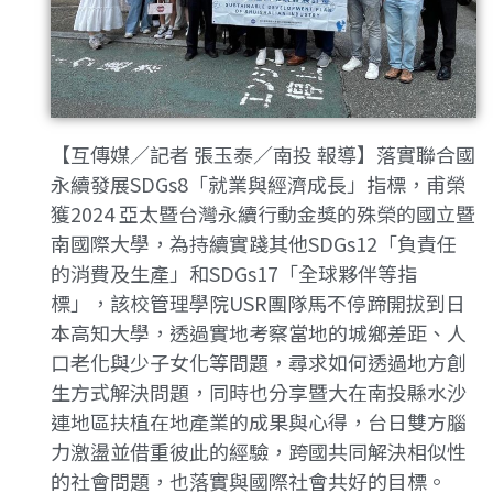
【互傳媒／記者 張玉泰／南投 報導】落實聯合國
永續發展SDGs8「就業與經濟成長」指標，甫榮
獲2024 亞太暨台灣永續行動金獎的殊榮的國立暨
南國際大學，為持續實踐其他SDGs12「負責任
的消費及生產」和SDGs17「全球夥伴等指
標」，該校管理學院USR團隊馬不停蹄開拔到日
本高知大學，透過實地考察當地的城鄉差距、人
口老化與少子女化等問題，尋求如何透過地方創
生方式解決問題，同時也分享暨大在南投縣水沙
連地區扶植在地產業的成果與心得，台日雙方腦
力激盪並借重彼此的經驗，跨國共同解決相似性
的社會問題，也落實與國際社會共好的目標。