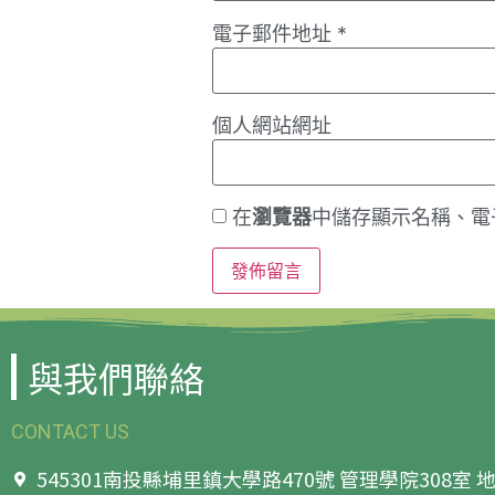
電子郵件地址
*
個人網站網址
在
瀏覽器
中儲存顯示名稱、電
與我們聯絡
CONTACT US
545301南投縣埔里鎮大學路470號 管理學院308室