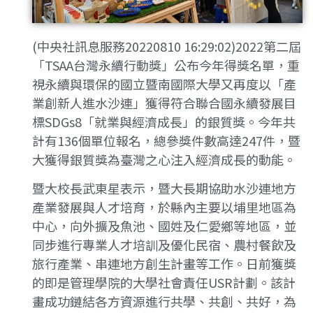
(中央社訊息服務20220810 16:29:02)2022第二屆
「TSAA台灣永續行動獎」公布今年得獎名單，重
視永續與環保的國立暨南國際大學又再度以「產
業創新人進水沙連」獲得符合聯合國永續發展目
標SDGs8「就業與經濟成長」的銀質獎。今年共
計有136個單位報名，總參獎件數高達247件，暨
大獲得銀質獎為臺灣之心注入經濟成長的動能。
暨大校長武東星表示，暨大長期協助水沙連地方
產業發展與人才培育，於縣內主要以埔里地區為
中心，向外擴及魚池、國姓及仁愛鄉等地區，並
同步進行專業人才培訓及優化民宿、農村餐飲及
旅行產業、串連地方創生計畫等工作。日前獲獎
的即是管理學院的大學社會責任USR計劃。該計
畫成功鏈結各方資源進行共學、共創、共好，為