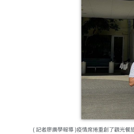
( 記者廖廣學報導 )疫情席捲重創了觀