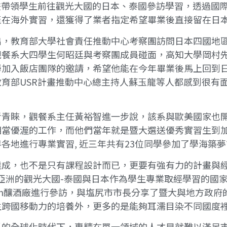
畫帶領學生前往觀光大國的日本、泰國參訪學習，透過國
至在海外實習，還獲得了業者指定希望畢業後直接留在日
，教育部大學社會責任推動中心考察團訪問日本四國地區，
觀餐系大四學生何昭廷與考察團成員碰面，高知大學岡村
學加入飯店團隊的邀請，希望他能在今年畢業後馬上回到
育部USR計畫推動中心總主持人蘇玉龍等人都感到很有面
者青睞，觀餐系主任黃裕智進一步說，該系與歐美國家也
當優渥的工作，而他們當年就是暨大選送優秀實習生到加拿
各地進行專業實習, 近三年共有23位同學參加了學海築
成，也不是只有課程設計而已，更要有強有力的計畫與經
定亞洲的觀光大國-泰國與日本作為學生專業取經學習的國
SunSun釀酒廠進行參訪，與塩尻市市長分享了暨大與地方
生跨國移動力的培養外，更多的是能夠耳濡目染不同國度
爭的全球化時代下，專精在單一領域的人才早就難以滿足