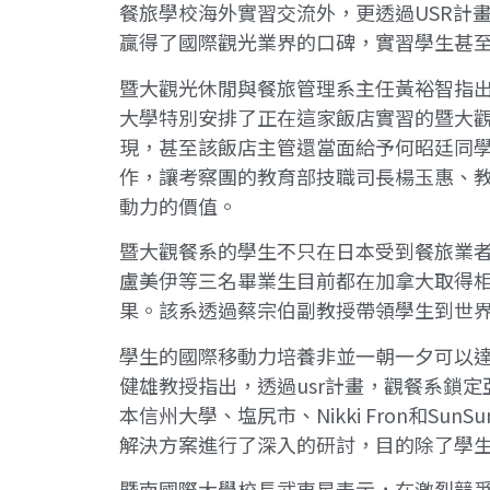
餐旅學校海外實習交流外，更透過USR計
贏得了國際觀光業界的口碑，實習學生甚
暨大觀光休閒與餐旅管理系主任黃裕智指出
大學特別安排了正在這家飯店實習的暨大
現，甚至該飯店主管還當面給予何昭廷同
作，讓考察團的教育部技職司長楊玉惠、教
動力的價值。
暨大觀餐系的學生不只在日本受到餐旅業
盧美伊等三名畢業生目前都在加拿大取得相
果。該系透過蔡宗伯副教授帶領學生到世界
學生的國際移動力培養非並一朝一夕可以達
健雄教授指出，透過usr計畫，觀餐系鎖
本信州大學、塩尻市、Nikki Fron和
解決方案進行了深入的研討，目的除了學
暨南國際大學校長武東星表示，在激烈競