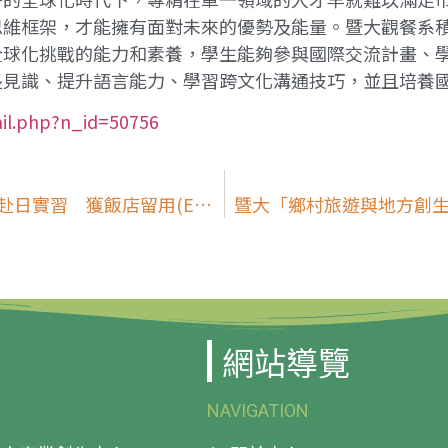
思維框架，才能擁有面對未來的優勢及能量。暨大觀餐系
全球化挑戰的能力和素養，學生能夠參與國際交流計畫、
長見識、提升語言能力、學習跨文化溝通技巧，並且培養
il.php?n_id=50756
疫情重創觀餐業！暨大USR計畫送學生赴日實習 獲飯店留用(ETtoday 新聞雲)
暨大「鄉村旅遊與地方創生
網站導覽
NAVIGATION