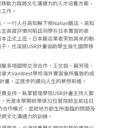
際移動力與跨文化溝通力的人才培養方案，
本工作。
一行人在高知縣下榻Nahari飯店，高知
先生高度評價何昭廷同學在日本實習的表
日本正式上班。日本飯店業者突如其來的動
子，也深感USR計畫協助學生強化國際移
開展多項國際交流合作，王文娟、蘇芳瑨、
大VanWest學校海外實習後所獲致的成
夢計畫，正逐步的邁向人生的夢想前進。
費支持，執掌管理學院USR計畫主持人鄭
家，光是本學期就帶領32位管院師生前往日
政府的合作模式，並就地方創生所面臨的問題及
裡跨文化溝通力的訓練。
市場需求，必須培養學生跨域創新的廣度以