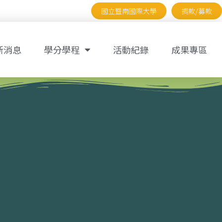
國立暨南國際大學
捐款/募款
新消息
學分學程
活動紀錄
成果專區