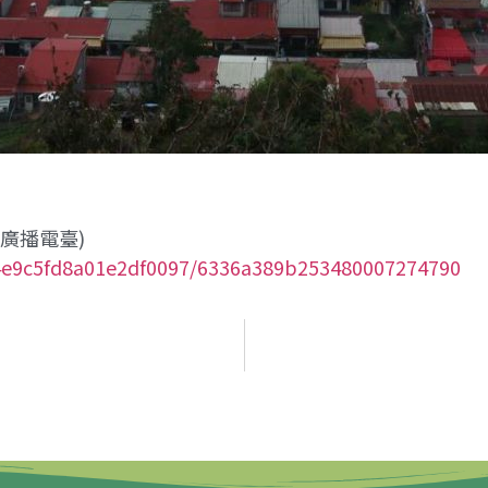
廣播電臺)
f4e9c5fd8a01e2df0097/6336a389b253480007274790