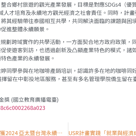
合鄉村旅遊的觀光產業發展，目標是對應SDGs4（優質
方跨域人才培育及永續地方觀光經濟之社會責任。同時，計
，將其經驗帶往泰國相互共學，共同解決面臨的課題與困
力促進整體永續願景。
畫規劃跨域實作的共學活動，一方面契合地方政府政策，
僅促使遊客到訪，也透過創新及凸顯產業特色的模式，諸
項特色產業的永續發展。
雅婷同學參與在地咖啡產銷培訓，認識許多在地的咖啡同
選擇留在中彰投地區服務，甚至有多名管理學院僑生留在臺
動金獎 (國立教育廣播電臺)
18c6c0002268a023
USR計畫實踐「就業與經濟成長」 暨大獲2024 亞太暨台灣永續行動金獎(經濟日報)