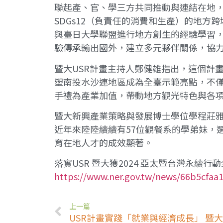
聯起產、官、學三方共同推動與連結在地，整
SDGs12（負責任的消費和生產）的地
與臺日大學聯盟進行地方創生的經驗學習
驗傳承輸出國外，建立多元夥伴關係，協
暨大USR計畫主持人鄭健雄指出，這個計
塑南投水沙連地區成為全臺示範亮點，不
手禮為產業加值，帶動地方觀光特色與各
暨大新興產業策略與發展博士學位學程莊
近年來陸陸續續有57位觀餐系的學弟妹，
育在地人才的成效顯著。
落實USR 暨大獲2024 亞太暨台灣永續行
https://www.ner.gov.tw/news/66b5cfaa
上一篇