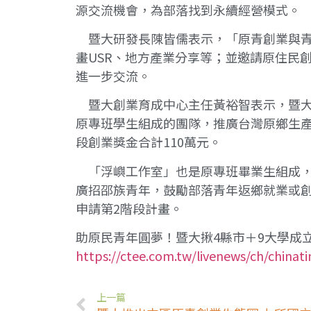
源交流機會，為部落找到永續經營模式。
暨大研發長陳皆儒表示，「原青創業與青年
畫USR、地方產業分享等；並邀請原住民
進一步交流。
暨大創業育成中心主任黃裕智表示，暨大
原專班學生組成的團隊，推廣台灣原鄉生產
段創業獎金合計110萬元。
「浮嶼工作室」也是原專班畢業生組成，
廣招邵族青年，鼓勵部落青年返鄉就業或創
申請第2階段計畫。
助原民青年圓夢！暨大揪4縣市＋9大學成
https://ctee.com.tw/livenews/ch/china
上一篇