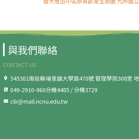
暨大推出中區原青創業生態圈 九所國
與我們聯絡
CONTACT US
545301南投縣埔里鎮大學路470號 管理學院308室
049-2910-960分機4485 / 分機3729
clir@mail.ncnu.edu.tw