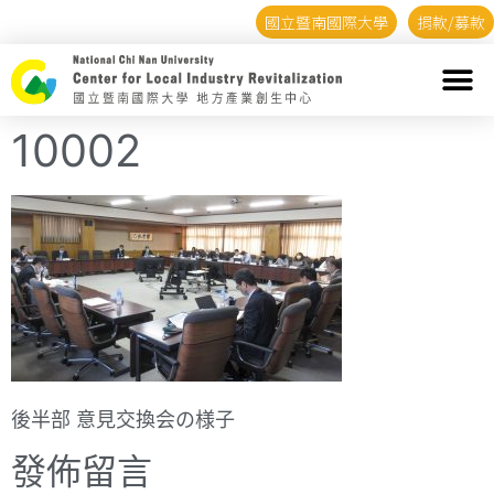
國立暨南國際大學
捐款/募款
10002
後半部 意見交換会の様子
發佈留言