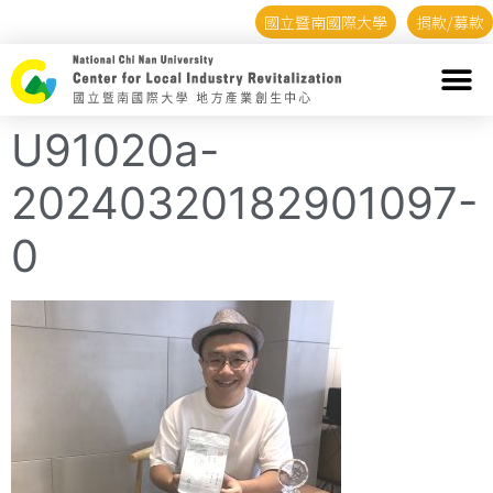
國立暨南國際大學
捐款/募款
U91020a-
20240320182901097-
0