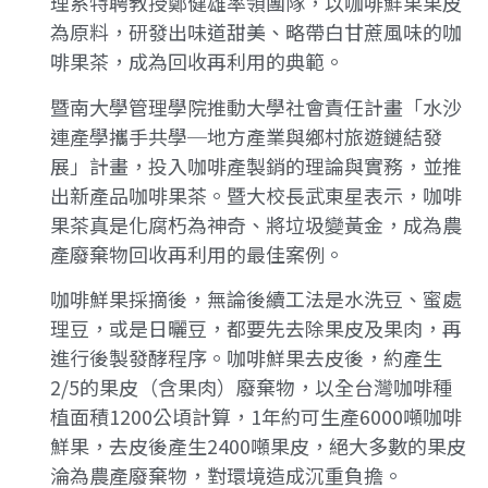
理系特聘教授鄭健雄率領團隊，以咖啡鮮果果皮
為原料，研發出味道甜美、略帶白甘蔗風味的咖
啡果茶，成為回收再利用的典範。
暨南大學管理學院推動大學社會責任計畫「水沙
連產學攜手共學─地方產業與鄉村旅遊鏈結發
展」計畫，投入咖啡產製銷的理論與實務，並推
出新產品咖啡果茶。暨大校長武東星表示，咖啡
果茶真是化腐朽為神奇、將垃圾變黃金，成為農
產廢棄物回收再利用的最佳案例。
咖啡鮮果採摘後，無論後續工法是水洗豆、蜜處
理豆，或是日曬豆，都要先去除果皮及果肉，再
進行後製發酵程序。咖啡鮮果去皮後，約產生
2/5的果皮（含果肉）廢棄物，以全台灣咖啡種
植面積1200公頃計算，1年約可生產6000噸咖啡
鮮果，去皮後產生2400噸果皮，絕大多數的果皮
淪為農產廢棄物，對環境造成沉重負擔。