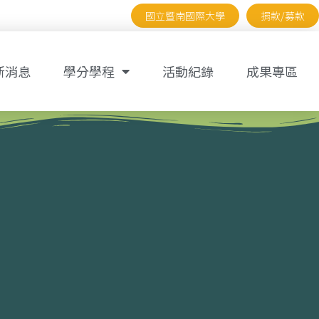
國立暨南國際大學
捐款/募款
新消息
學分學程
活動紀錄
成果專區