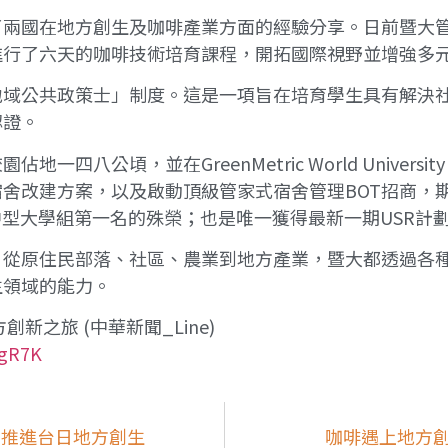
了兩國在地方創生及咖啡產業方面的經驗分享。日前暨大
進行了六天的咖啡技術培育課程，開拓國際視野並增強多
地域公共政策士」制度。這是一項旨在培育學生具有解決
認證。
八公頃，並在GreenMetric World Universi
舍改建方案，以及啟動頂級管家式宿舍管理BOT招商，
中型大學組第一名的殊榮；也是唯一獲得最新一期USR計
，從原住民部落、社區、農業到地方產業，暨大都透過各
生領域的能力。
之旅 (中華新聞_Line)
5gR7K
 推進台日地方創生
咖啡遇上地方