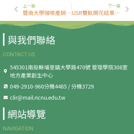
上一篇
下一篇
暨南大學咖啡產銷一條龍揚名國際 馬來西亞業者聯袂來台取經(鄉親新聞網)
USR雙軌開花結果！暨大獲第六屆《遠見》USR大學社會責任獎雙項績優肯定
與我們聯絡
CONTACT US
545301南投縣埔里鎮大學路470號 管理學院308室
地方產業創生中心
049-2910-960分機4485 / 分機3729
clir@mail.ncnu.edu.tw
網站導覽
NAVIGATION