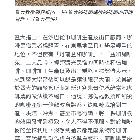
暨大教授鄭健雄(左一)在暨大咖啡園講授咖啡園的田間
管理。（暨大提供）
暨大指出，在沙巴從事咖啡生產及出口廠商、咖
啡民宿業者楊輝青，在東馬地區具有舉足輕重的
地位，不但擁有「丹南益和咖啡」、「益和咖啡
苑」二大品牌，經營觀光民宿的同時也種植咖
啡、咖啡加工生產以及出口業務。楊輝清表示，
來到暨大學習後可以說是讓他眼界大開，尤其對
於暨大的觀餐系所將創新研究能量傳承給當地咖
啡農的做法讚不絕口，他說，鄭健雄教授所領銜
的咖啡產銷一條龍教育體系，從咖啡栽培到生
產、烘焙、沖煮，甚至市場行銷，將一棵咖啡樹
的效用發揮到極致，令人不得不佩服。對於咖啡
樹的全株利用，沒想到過去都是廢棄物的咖啡
葉，竟然都能製作成白茶與烏龍茶，而咖啡果皮