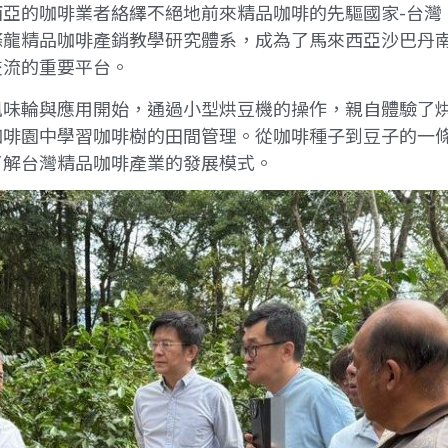
亞的咖啡業者絡繹不絕地前來精品咖啡的先驅國家-台灣
條龍精品咖啡產銷教學研究體系，成為了馬來西亞沙巴丹
交流的重要平台。
風味輪與應用開始，通過小型烘豆機的操作，親自體驗了
咖啡園中學習咖啡樹的田間管理。從咖啡種子到豆子的一
了解台灣精品咖啡產業的發展模式。