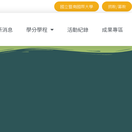
國立暨南國際大學
捐款/募款
新消息
學分學程
活動紀錄
成果專區