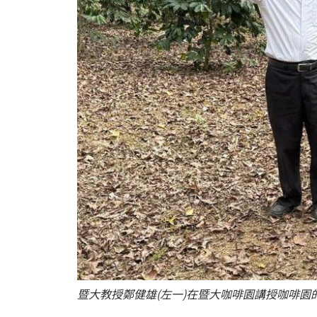
暨大教授鄭健雄(左一)在暨大咖啡園講授咖啡園