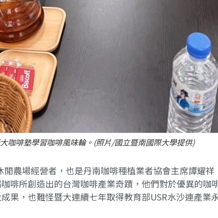
大咖啡塾學習咖啡風味輪。(照片/國立暨南國際大學提供)
mstay休閒農場經營者，也是丹南咖啡種植業者協會主席譚
陽咖啡所創造出的台灣咖啡產業奇蹟，他們對於優異的咖
成果，也難怪暨大連續七年取得教育部USR水沙連產業