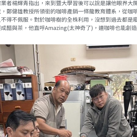
宿業者楊輝青指出，來到暨大學習後可以說是讓他眼界大
說，鄭健雄教授所領銜的咖啡產銷一條龍教育體系，從咖
人不得不佩服。對於咖啡樹的全株利用，沒想到過去都是
醋與茶，他直呼Amazing(太神奇了)，連咖啡也能
。