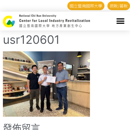
國立暨南國際大學
捐款/募款
usr120601
發佈留言