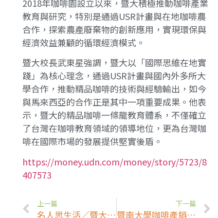
2018年咖啡園設立以來，暨大積極推動咖啡產業
教育與研究，特別是通過USR計畫與在地咖啡農
合作，探索農產廢棄物的創新應用，實現環保與
經濟效益兼顧的循環經濟模式。
暨大校長武東星強調，暨大以「國際思維在地實
踐」為核心理念，通過USR計畫與國內外多所大
學合作，推動精品咖啡的技術與經驗輸出，如今
與馬來西亞的合作正是其中一項重要成果。他表
示，暨大的精品咖啡一條龍教育體系，不僅確立
了台灣在咖啡教育領域的領導地位，更為台灣咖
啡在國際市場的發展提供堅實後盾。
https://money.udn.com/money/story/5723/8
407573
上一篇
下一篇
名人思生活／暨大校長武東星 研究遇瓶頸 料理給答案(聯合新聞網)
暨南大學咖啡產銷學揚名國際 馬國業者聯袂來台取經(中時新聞網)