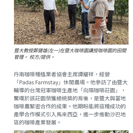
暨大教授鄭健雄(左一)在暨大咖啡園講授咖啡園的田間
管理。 校方/提供。
丹南咖啡種植業者協會主席譚耀祥，經營
「Padas Farmstay」休閒農場。他參訪了由暨大
輔導的台灣冠軍咖啡生產地「向陽咖啡莊園」，
驚嘆於該莊園榮獲總統獎的背後，是暨大與當地
咖啡農緊密合作的成果。他期盼能將這種成功的
產學合作模式引入馬來西亞，進一步推動沙巴地
區的咖啡產業發展。