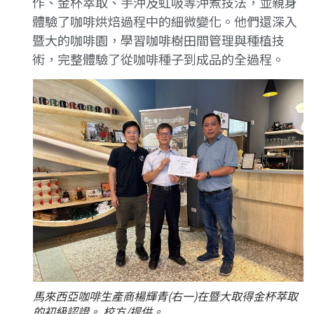
作、金杯萃取、手沖及虹吸等沖煮技法，並親身
體驗了咖啡烘焙過程中的細微變化。他們還深入
暨大的咖啡園，學習咖啡樹田間管理與種植技
術，完整體驗了從咖啡種子到成品的全過程。
馬來西亞咖啡生產商楊輝青(右一)在暨大取得金杯萃取
的初級認證。 校方/提供。