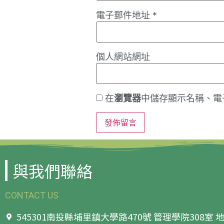
電子郵件地址
*
個人網站網址
在
瀏覽器
中儲存顯示名稱、電
與我們聯絡
CONTACT US
545301南投縣埔里鎮大學路470號 管理學院308室