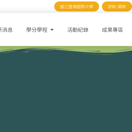
國立暨南國際大學
捐款/募款
新消息
學分學程
活動紀錄
成果專區