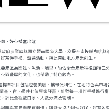
好咖、好茶禮盒出爐
8:30)南投縣政府農業處與國立暨南國際大學，為提升南投縣
「好茶伴手禮」甄選活動，藉此帶動地方產業創生。
主要產區為國姓、魚池、埔里，約佔全台產量種植面積三
、茶區豐厚的文化，也帶動了特色觀光。
選標準項目包括包裝美感、攜帶便利性、在地特色與市場
聘請產、官、學共七位專家評審，針對每一項伴手禮進行
施，評比全程戴口罩、人數分流及管制。
縣咖啡與茶產業產質俱佳，與暨大協力辦理好咖、好茶甄