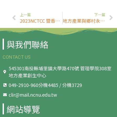
上一篇
下一篇
2023NCTCC 暨香盃咖啡杯測公開賽及裸咖·裸賣市集
地方產業與鄉村永續發展教師社群：美國烘豆比賽參賽心路歷程分享會
與我們聯絡
CONTACT US
545301南投縣埔里鎮大學路470號 管理學院308室
地方產業創生中心
049-2910-960分機4485 / 分機3729
clir@mail.ncnu.edu.tw
網站導覽