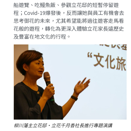
船遊覽、吃鰻魚飯、參觀立花邸的短暫停留遊
程；Covid-19爆發後，反而讓她與員工有機會去
思考御花的未來，尤其希望能將過往遊客走馬看
花般的遊程，轉化為更深入體驗立花家長遠歷史
及豐富在地文化的行程。
柳川藩主立花邸·立花千月香社長進行專題演講