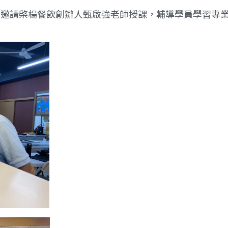
，邀請棨楊餐飲創辦人甄啟強老師授課，輔導學員學習專業