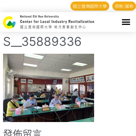
國立暨南國際大學
捐款/募款
S__35889336
發佈留言