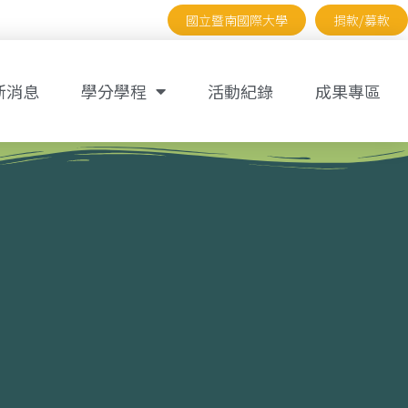
國立暨南國際大學
捐款/募款
新消息
學分學程
活動紀錄
成果專區