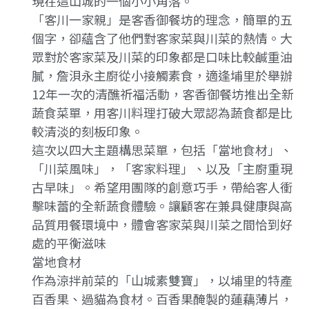
現在這山城的一個小小角落。
「客川一家親」是客香御餐坊的理念，簡單的五
個字，卻蘊含了他們對客家菜與川菜的熱情。大
眾對於客家菜及川菜的印象都是口味比較鹹重油
膩，詹浿永主廚從小接觸素食，適逢埔里於舉辦
12年一次的清醮祈福活動，客香御餐坊推出全新
蔬食菜單，用客川料理打破大眾認為蔬食都是比
較清淡的刻板印象。
這次以四大主題構思菜單，包括「當地食材」、
「川菜風味」，「客家料理」、以及「主廚重現
古早味」。希望用團隊的創意巧手，帶給客人衝
擊味蕾的全新蔬食體驗。讓顧客在兼具健康與高
品質用餐環境中，體會客家菜與川菜之間恰到好
處的平衡滋味
當地食材
作為涼拌前菜的「山城素雙寶」，以埔里的特產
百香果、過貓為食材。百香果醃製的蓮藕薄片，