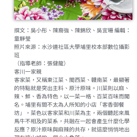
撰文：吳小彤、陳裔強、陳錦欣、吳宜珊 編輯：
童靜瑩
照片來源：水沙連社區大學埔里校本部數位攝影
班
（指導老師：張健龍）
客川一家親
客家菜，又稱東江菜、閩西菜、贛南菜，最顯著
的特點就是突出主料、原汁原味。川菜則以麻、
辣、鮮、香為特色，以一菜一格、百菜百味而聞
名。埔里有間不太為人所知的小店「客香御餐
坊」，菜色以客家菜和川菜為主，兩個聽起來風
馬牛不相及的菜系，共融在一起會產生什麼化學
反應？原汁原味與麻辣的共存，就這麼悄悄地出