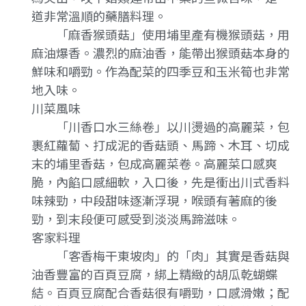
道非常溫順的藥膳料理。
「麻香猴頭菇」使用埔里產有機猴頭菇，用
麻油爆香。濃烈的麻油香，能帶出猴頭菇本身的
鮮味和嚼勁。作為配菜的四季豆和玉米筍也非常
地入味。
川菜風味
「川香口水三絲卷」以川燙過的高麗菜，包
裹紅蘿蔔、打成泥的香菇頭、馬蹄、木耳、切成
末的埔里香菇，包成高麗菜卷。高麗菜口感爽
脆，內餡口感細軟，入口後，先是衝出川式香料
味辣勁，中段甜味逐漸浮現，喉頭有著麻的後
勁，到末段便可感受到淡淡馬蹄滋味。
客家料理
「客香梅干東坡肉」的「肉」其實是香菇與
油香豐富的百頁豆腐，綁上精緻的胡瓜乾蝴蝶
結。百頁豆腐配合香菇很有嚼勁，口感滑嫩；配