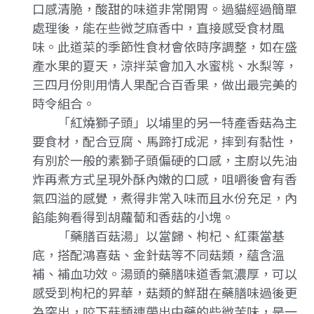
口感清脆，酸甜的味道非常開胃。過貓經過簡單
處理後，能在些微芝麻香中，直接感受食材風
味。此道菜的季節性食材會依時序調整，如在盛
產水果的夏天，涼拌菜會加入水蜜桃、水梨等，
三四月份則用情人果配合百香果，做出最完美的
時令組合。
「紅燒獅子頭」以埔里的另一特產香菇為主
要食材，配合豆腐、馬蹄打成泥，摔到有黏性，
有別於一般的素獅子頭偏硬的口感，主廚以先油
炸再煮方式呈現外酥內嫩的口感，咀嚼後會有香
氣四溢的感覺，煮得非常入味而且水份充足，內
餡能夠看得到胡蘿蔔和香菇的小塊。
「藥膳百菇湯」以當歸、枸杞、紅棗當基
底，搭配鴻喜菇、金針菇等不同菇類，蘊含溫
補、補血功效。湯頭的藥膳味道香氣濃厚，可以
感受到枸杞的昇華，菇類的鮮甜在藥膳味過後更
為突出，咬下菇類連帶出中藥的些微苦味，是一