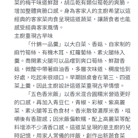
菜的梅干味道鮮甜，胡瓜乾有類似筍乾的爽脆，
增加整體爽脆口感。身為客家人的主廚希望以這
經典的客家菜肉食呈現這道蔬菜，讓蔬食者也能
感受經典客家風情。
主廚重現古早味
「什錦一品羹」以大白菜、香菇、自家制的
麻竹筍絲、有機木耳、紅蘿蔔絲、素火腿絲入
羹。喬開素火腿可以品嚐到爽口筍絲、鮮甜香
菇，微酸中帶著麻油香，多層次味道、稠度恰到
好處，吃起來很順口。早期辦桌會在第三、四道
菜上羹，因此主廚設計這道菜重現古早情懷。
「五色香米飯」以香米混合圓糯米營造更好
的口感，再加入青豆仁，青椒、彩椒、紫高麗
菜、素火腿等五色食材。香米散發濃厚米香，咀
嚼後有香甜感；因米飯偏軟糯，配上高麗菜等配
料增添不少清香口感。這道菜呈現的是主廚的兒
時記憶，用家人常備的拌飯，創作出新蔬食菜