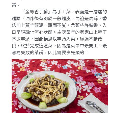
餚。
「金絲香芋蘇」為手工菜，表面是一層層的
麵線，油炸後有別於一般麵皮，內餡是馬蹄、香
菇加上蒸芋頭泥，甜而不膩，帶著些許鹹香，入
口呈現融化流心狀態。主廚童年的老家山上種了
不少芋頭，因此構思以芋頭入菜，經過不斷改
良，終於完成這道菜。因為是菜單中最費工、最
容易失敗的菜餚，因此需要事先預約。