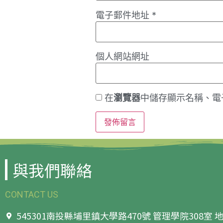
電子郵件地址
*
個人網站網址
在
瀏覽器
中儲存顯示名稱、電
與我們聯絡
CONTACT US
545301南投縣埔里鎮大學路470號 管理學院308室