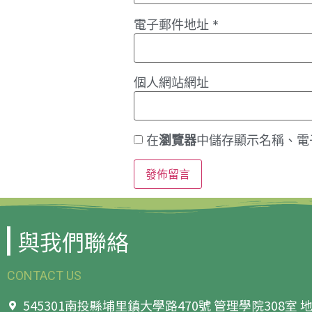
電子郵件地址
*
個人網站網址
在
瀏覽器
中儲存顯示名稱、電
與我們聯絡
CONTACT US
545301南投縣埔里鎮大學路470號 管理學院308室